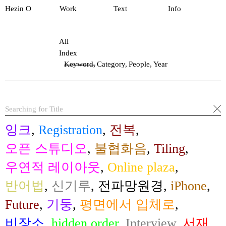
Hezin O
Work
Text
Info
All
Index
Keyword
,
Category
,
People
,
Year
잉크
,
Registration
,
전복
,
오픈 스튜디오
,
불협화음
,
Tiling
,
우연적 레이아웃
,
Online plaza
,
반어법
,
신기루
,
전파망원경
,
iPhone
,
Future
,
기둥
,
평면에서 입체로
,
비장소
,
hidden order
,
Interview
,
서재
,