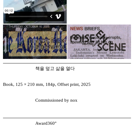
책을 덮고 삶을 열다
Book, 125 × 210 mm, 184p, Offset print, 2025
Commissioned by nox
Award360°